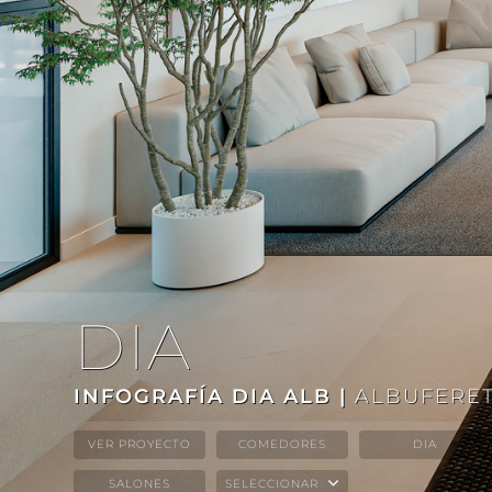
DIA
INFOGRAFÍA DIA ALB |
ALBUFERET
VER PROYECTO
COMEDORES
DIA
SALONES
SELECCIONAR