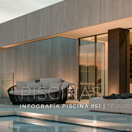
PISCINAS
INFOGRAFÍA PISCINA 951 |
TEIA 2
VER PROYECTO
PISCINAS
ATARDECERES
TERRAZAS
UNIFAMILIARES
SELECCIONAR