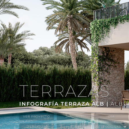
TERRAZAS
INFOGRAFÍA TERRAZA ALB |
ALBU
VER PROYECTO
JARDINES
DIA
TERRAZAS
PISCINAS
SELECCIONAR